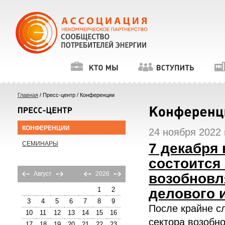
Главная
/ Пресс-центр / Конференции
КОНФЕРЕНЦИИ
24 ноября 2022 г
СЕМИНАРЫ
7 декабря 
состоится
Август
2026
возобновл
делового 
1
2
3
4
5
6
7
8
9
После крайне сл
10
11
12
13
14
15
16
сектора возобн
17
18
19
20
21
22
23