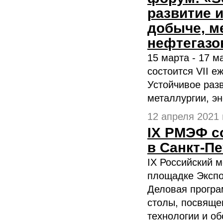
развитие 
добыче, ме
нефтегазо
15 марта - 17 м
состоится VII 
Устойчивое раз
металлургии, эне
12 апреля 2021 г
IХ РМЭФ со
в Санкт-П
IX Российский 
площадке Экспо
Деловая програ
столы, посвяще
технологии и об