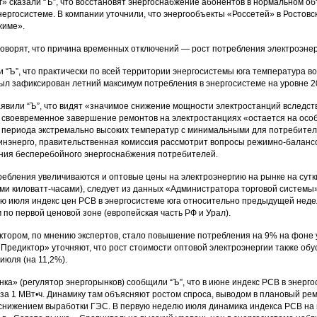
г» сказали “Ъ”, что восстановят энергоснабжение абонентов в нормальном 
нергосистеме. В компании уточнили, что энергообъекты «Россетей» в Ростовс
жиме».
говорят, что причина временных отключений — рост потребления электроэне
 “Ъ”, что практически по всей территории энергосистемы юга температура во
был зафиксирован летний максимум потребления в энергосистеме на уровне 20
аявили “Ъ”, что видят «значимое снижение мощности электростанций вследс
о своевременное завершение ремонтов на электростанциях «остается на особ
периода экстремально высоких температур с минимальными для потребител
инэнерго, правительственная комиссия рассмотрит вопросы режимно-баланс
ния бесперебойного энергоснабжения потребителей.
ребления увеличиваются и оптовые цены на электроэнергию на рынке на сутк
и киловатт-часами), следует из данных «Администратора торговой системы»
ю июля индекс цен РСВ в энергосистеме юга относительно предыдущей недел
 по первой ценовой зоне (европейская часть РФ и Урал).
тором, по мнению экспертов, стало повышение потребления на 9% на фоне у
Предиктор» уточняют, что рост стоимости оптовой электроэнергии также обу
 июля (на 11,2%).
ка» (регулятор энергорынков) сообщили “Ъ”, что в июне индекс РСВ в энерг
. за 1 МВт•ч. Динамику там объясняют ростом спроса, выводом в плановый ре
е снижением выработки ГЭС. В первую неделю июля динамика индекса РСВ на 