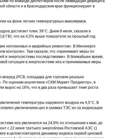
объеме по команде диспетчеров после ликвидации дефицита
кой области и в Краснодарском крае функционируют в
ргии на фоне летних температурных максимумов.
здуха достигает плюс 39°C. Днем 8 июля, сказали в
,8 ГВт, что на 4,5% выше показателя за прошлый год.
твие неплановых и аварийных ремонтов». В Минэнерго
ом контроле». Там сказали, что «принимают меры по
ей и энергосистемы последствиями». В ближайшее время,
овой ситуации в энергосистеме юга и принимаемые меры
и вперед (РСВ, площадка для торговли реально
. По оценкам аналитиков «СКМ Маркет Предиктор», в
и вырос на 16%, что в два раза превышает темп роста
величения температуры наружного воздуха на 4,5°C. В
словлен увеличением цен в заявках ТЭС из-за индексации
осистеме юга увеличился на 24,9% по отношению к маю, до
монт с 22 июня третьего энергоблока Ростовской АЭС (1
юге в целом повторяла динамику индекса первой ценовой