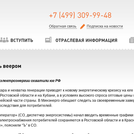
Обратная связь
Подписка на новости
электроэнергии охватили юг РФ
ара и нехватка генерации приводят к новому энергетическому кризису на юг
Ростовской области и на Кубани, а в условиях высокого спроса оптовые цены 
пейской части страны. В Минэнерго обещают следить за своевременным заве
оследствия для потребителей.
ператор» (СО, диспетчер энергосистемы) начал вводить временные графики 
электроснабжения потребителей сохраняются в Ростовской области и в Красн
», пояснили “Ъ” в СО.