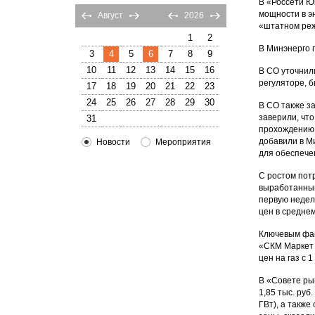
В «Россети Ю
мощности в э
Август
2026
«штатном ре
1
2
В Минэнерго 
3
4
5
6
7
8
9
10
11
12
13
14
15
16
В СО уточнили
регуляторе, 
17
18
19
20
21
22
23
24
25
26
27
28
29
30
В СО также з
заверили, чт
31
прохождению 
добавили в М
Новости
Мероприятия
для обеспече
С ростом пот
выработанным
первую недел
цен в среднем
Ключевым фак
«СКМ Маркет 
цен на газ с 1
В «Совете рын
1,85 тыс. руб
ГВт), а такж