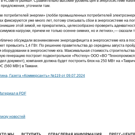
и в «Совете рынка». Сравнительно высокий уровень цен в энергосистеме наб
 предложения, уточнили там.
е потребителей энергии» (лобби промышленных потребителей электроэнерги
х фиксируются уже много лет, потому списывать сбои в энергосистеме на по
озникшие этой зимой, не прекратились, целесообразно проверить адекватнос
симумов нагрузки, причем не только осенне-зимних, но и летних»,— сказали т
ублично обсуждали возникновение энергодефицита в энергосистеме юга в пос
ет превысить 1,4 ГВт. По решению правительства до середины августа пройд
 оборудовании в энергосистеме юга. Максимальная стоимость строительства —
ую генерацию построит подконтрольное «Ростеху» ООО «ВО "Технопромэкспо
идел документ), компания должна будет построить блок на 250 МВт на «Таври
С (560 МВт) в Тамани.
ина, Газета «Коммерсантъ» №119 от 09.07.2024
атериал в PDF
писку новостей