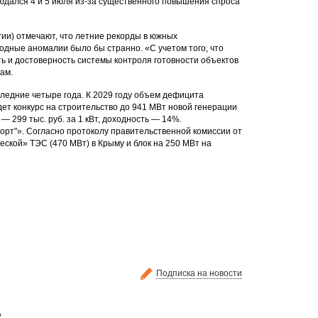
людался 4 и 5 июля из-за существенного повышения спроса
и) отмечают, что летние рекорды в южных
годные аномалии было бы странно. «С учетом того, что
ть и достоверность системы контроля готовности объектов
ам.
ледние четыре года. К 2029 году объем дефицита
ет конкурс на строительство до 941 МВт новой генерации
 299 тыс. руб. за 1 кВт, доходность — 14%.
рт"». Согласно протоколу правительственной комиссии от
ческой» ТЭС (470 МВт) в Крыму и блок на 250 МВт на
Подписка на новости