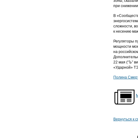
зоны, сказал
при снижении
В «Сообществ
энергосистема
сложности, в
к несению мак
Регуляторы п
мощности мож
на российском
Дополнительн
22 мая (“Ъ” в
«Ударной» ТЭ
Полина Смерт
М
Вернуться к с