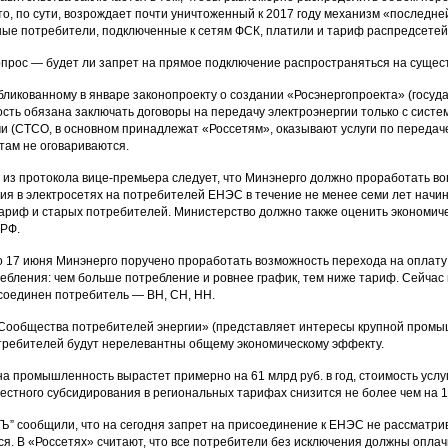
то, по сути, возрождает почти уничтоженный к 2017 году механизм «последн
ные потребители, подключенные к сетям ФСК, платили и тариф распредсетей, 
прос — будет ли запрет на прямое подключение распространяться на сущес
бликованному в январе законопроекту о создании «Росэнергопроекта» (госуд
ть обязана заключать договоры на передачу электроэнергии только с сис
и (СТСО, в основном принадлежат «Россетям», оказывают услуги по передач
там не оговариваются.
я из протокола вице-премьера следует, что Минэнерго должно проработать в
ия в электросетях на потребителей ЕНЭС в течение не менее семи лет начин
тариф и старых потребителей. Министерство должно также оценить экономиче
 РФ.
до 17 июня Минэнерго поручено проработать возможность перехода на оплату 
ебления: чем больше потребление и ровнее график, тем ниже тариф. Сейчас 
соединен потребитель — ВН, СН, НН.
Сообщества потребителей энергии» (представляет интересы крупной промыш
ребителей будут нерелевантны общему экономическому эффекту.
 на промышленность вырастет примерно на 61 млрд руб. в год, стоимость усл
естного субсидирования в региональных тарифах снизится не более чем на 13
“Ъ” сообщили, что на сегодня запрет на присоединение к ЕНЭС не рассматри
ся. В «Россетях» считают, что все потребители без исключения должны опла