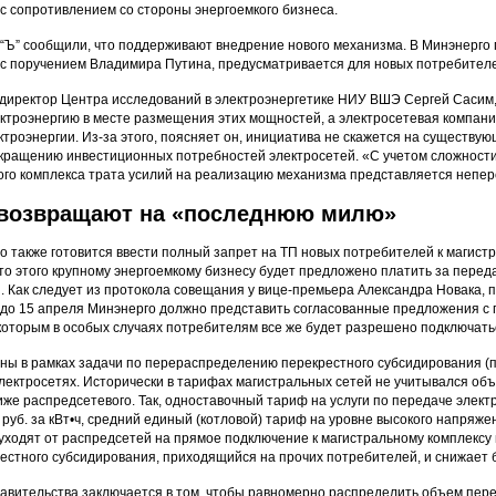
 с сопротивлением со стороны энергоемкого бизнеса.
 “Ъ” сообщили, что поддерживают внедрение нового механизма. В Минэнерго п
 с поручением Владимира Путина, предусматривается для новых потребител
 директор Центра исследований в электроэнергетике НИУ ВШЭ Сергей Сасим,
ектроэнергию в месте размещения этих мощностей, а электросетевая компани
ктроэнергии. Из-за этого, поясняет он, инициатива не скажется на существ
окращению инвестиционных потребностей электросетей. «С учетом сложност
ого комплекса трата усилий на реализацию механизма представляется непер
 возвращают на «последнюю милю»
о также готовится ввести полный запрет на ТП новых потребителей к магис
то этого крупному энергоемкому бизнесу будет предложено платить за перед
. Как следует из протокола совещания у вице-премьера Александра Новака, п
 до 15 апреля Минэнерго должно представить согласованные предложения с 
 которым в особых случаях потребителям все же будет разрешено подключать
ны в рамках задачи по перераспределению перекрестного субсидирования (
 электросетях. Исторически в тарифах магистральных сетей не учитывался об
иже распредсетевого. Так, одноставочный тариф на услуги по передаче элек
 руб. за кВт•ч, средний единый (котловой) тариф на уровне высокого напряжени
уходят от распредсетей на прямое подключение к магистральному комплексу 
естного субсидирования, приходящийся на прочих потребителей, и снижает 
авительства заключается в том, чтобы равномерно распределить объем пере