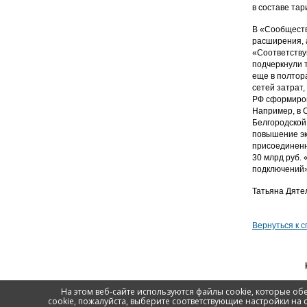
в составе тар
В «Сообществ
расширения, 
«Соответству
подчеркнули 
еще в полтор
сетей затрат
РФ сформиров
Например, в 
Белгородской
повышение эк
присоединенн
30 млрд руб.
подключений»
Татьяна Дяте
Вернуться к с
На этом веб-сайте используются файлы cookie, которые о
w
Контактная информация
cookie, пожалуйста, выберите соответствующие настройки на 