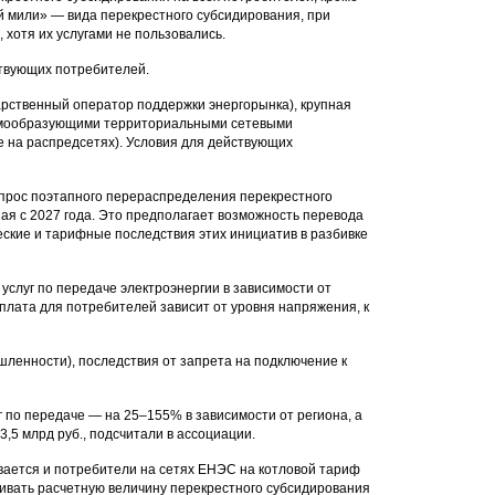
ей мили» — вида перекрестного субсидирования, при
хотя их услугами не пользовались.
твующих потребителей.
арственный оператор поддержки энергорынка), крупная
темообразующими территориальными сетевыми
е на распредсетях). Условия для действующих
опрос поэтапного перераспределения перекрестного
ая с 2027 года. Это предполагает возможность перевода
ские и тарифные последствия этих инициатив в разбивке
услуг по передаче электроэнергии в зависимости от
плата для потребителей зависит от уровня напряжения, к
ленности), последствия от запрета на подключение к
уг по передаче — на 25–155% в зависимости от региона, а
,5 млрд руб., подсчитали в ассоциации.
вается и потребители на сетях ЕНЭС на котловой тариф
чивать расчетную величину перекрестного субсидирования