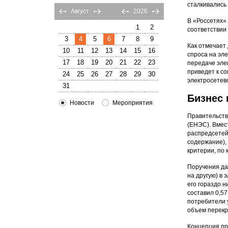
сталкивались
Август
2026
В «Россетях»
1
2
соответствии
3
4
5
6
7
8
9
Как отмечает
10
11
12
13
14
15
16
спроса на эл
17
18
19
20
21
22
23
передаче эле
приведет к с
24
25
26
27
28
29
30
электросетев
31
Бизнес
Новости
Мероприятия
Правительств
(ЕНЭС). Вмес
распредсетей
содержание),
критерии, по
Поручения да
на другую) в
его гораздо н
составил 0,57
потребители 
объем перекр
Концепция пр