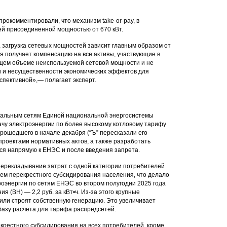
рокомментировали, что механизм take-or-pay, в
ей присоединенной мощностью от 670 кВт.
 загрузка сетевых мощностей зависит главным образом от
я получает компенсацию на все активы, участвующие в
ующем объеме неиспользуемой сетевой мощности и не
и и несущественности экономических эффектов для
спективной»,— полагает эксперт.
тральным сетям Единой национальной энергосистемы
ачу электроэнергии по более высокому котловому тарифу
рошедшего в начале декабря (“Ъ” пересказали его
проектами нормативных актов, а также разработать
ся напрямую к ЕНЭС и после введения запрета.
перекладывание затрат с одной категории потребителей
ъем перекрестного субсидирования населения, что делало
троэнергии по сетям ЕНЭС во втором полугодии 2025 года
я (ВН) — 2,2 руб. за кВт•ч. Из-за этого крупные
или строят собственную генерацию. Это увеличивает
базу расчета для тарифа распредсетей.
крестного субсидирования на всех потребителей, кроме