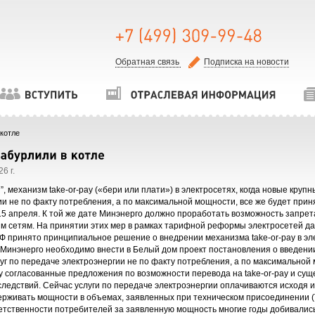
Обратная связь
Подписка на новости
котле
6 г.
, механизм take-or-pay («бери или плати») в электросетях, когда новые круп
ии не по факту потребления, а по максимальной мощности, все же будет при
 15 апреля. К той же дате Минэнерго должно проработать возможность запре
м сетям. На принятии этих мер в рамках тарифной реформы электросетей да
Ф принято принципиальное решение о внедрении механизма take-or-pay в элек
 Минэнерго необходимо внести в Белый дом проект постановления о введении
луг по передаче электроэнергии не по факту потребления, а по максимальной
у согласованные предложения по возможности перевода на take-or-pay и су
ледствий. Сейчас услуги по передаче электроэнергии оплачиваются исходя и
рживать мощности в объемах, заявленных при техническом присоединении (ТП)
етственности потребителей за заявленную мощность многие годы добивались