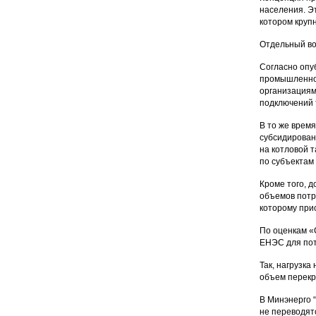
населения. Э
котором круп
Отдельный во
Согласно опу
промышленнос
организациям
подключений 
В то же врем
субсидирован
на котловой 
по субъектам
Кроме того, 
объемов потр
которому при
По оценкам «
ЕНЭС для пот
Так, нагрузка
объем перекр
В Минэнерго 
не переводят