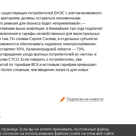
ля существующих потребителей ЕНЭС с учетом возможного
 критериям, должны оставаться неизменными.
его ревизия для бизнеса будет неприемлемой»,—
 темпами выше инфляции, в ближайшие три года подскочат
т включения в тарифы несвойственных для магистральных
 там. По словам Сергея Сасима, в отдельных субъектах
зможности обеспечивать надежное электроснабжение.
оставляет 65%, Калининградской области — 73%,
дотвращение ухода крупных потребителей из «котла» и
чки СТСО. Если говорить о потребителях, уже
платой по тарифам ФСК и котловым тарифам превышает
 более сложным, чем введение запрета для новых
Подписка на новости
 странице. Если вы не хотите принимать постоянные файлы
Веб-дизайн, создание сайта - Трилан
 согласие на использование файлов cookie на этом веб-сайте.