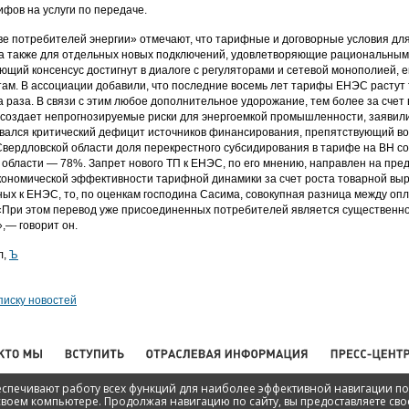
ифов на услуги по передаче.
е потребителей энергии» отмечают, что тарифные и договорные условия д
а также для отдельных новых подключений, удовлетворяющие рациональным
ющий консенсус достигнут в диалоге с регуляторами и сетевой монополией, 
там. В ассоциации добавили, что последние восемь лет тарифы ЕНЭС растут
а раза. В связи с этим любое дополнительное удорожание, тем более за сче
, создает непрогнозируемые риски для энергоемкой промышленности, заявили
ался критический дефицит источников финансирования, препятствующий во
Свердловской области доля перекрестного субсидирования в тарифе на ВН с
 области — 78%. Запрет нового ТП к ЕНЭС, по его мнению, направлен на пре
ономической эффективности тарифной динамики за счет роста товарной выру
ых к ЕНЭС, то, по оценкам господина Сасима, совокупная разница между о
 «При этом перевод уже присоединенных потребителей является существенно
,— говорит он.
л,
Ъ
писку новостей
беспечивают работу всех функций для наиболее эффективной навигации по
ww.np-ace.ru
своем компьютере. Продолжая навигацию по сайту, вы предоставляете свое