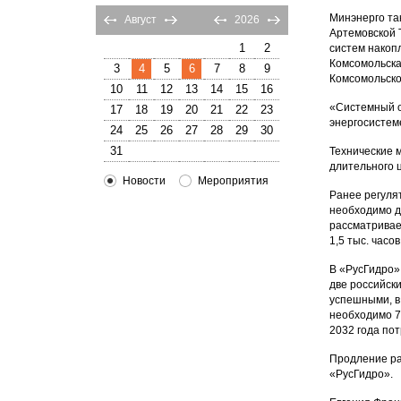
Минэнерго та
Август
2026
Артемовской 
1
2
систем накоп
Комсомольска
3
4
5
6
7
8
9
Комсомольско
10
11
12
13
14
15
16
«Системный о
17
18
19
20
21
22
23
энергосистем
24
25
26
27
28
29
30
31
Технические 
длительного ц
Новости
Мероприятия
Ранее регуля
необходимо д
рассматривае
1,5 тыс. часо
В «РусГидро»
две российск
успешными, в
необходимо 7
2032 года пот
Продление ра
«РусГидро».