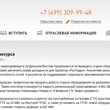
Обратная связь
Подписка на новости
6 г.
 энергодефицита на Дальнем Востоке предлагается не выводить старое обор
 также увеличить норму доходности для проектов «РусГидро». Аналитики ука
пособность сетей. А регулятор не поддерживает пересмотр экономических по
едлагает правительству продлить работу старого оборудования на дальневос
. Таким способом планируется закрыть региональный энергодефицит в 862 МВт
вице-премьера Александра Новака от 9 февраля (“Ъ” видел документ).
и предлагается сохранить в работе три газотурбинные установки (ГТУ) иност
 ГТУ на 43 МВт на Якутской ГРЭС, а также установить на ГРЭС новое оборудо
о поможет покрыть дефицит в 202 МВт.