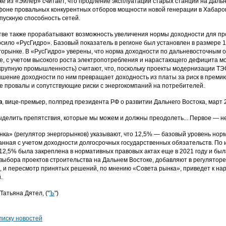
ке из «Эйлер» считает, что продление эксплуатации старых станций на Даль
фоне провальных конкурентных отборов мощности новой генерации в Хабаро
пускную способность сетей.
тве также прорабатывают возможность увеличения нормы доходности для про
осило «РусГидро». Базовый показатель в регионе был установлен в размере 
горынке. В «РусГидро» уверены, что норма доходности по дальневосточным о
е, с учетом высокого роста электропотребления и нарастающего дефицита м
крупную промышленность) считают, что, поскольку проекты модернизации ТЭ
ышение доходности по ним превращает доходность из платы за риск в премию 
 провалы и сопутствующие риски с энергокомпаний на потребителей.
в
, вице-премьер, полпред президента РФ о развитии Дальнего Востока, март 
ыделить препятствия, которые мы можем и должны преодолеть... Первое — 
нка» (регулятор энергорынков) указывают, что 12,5% — базовый уровень нор
анная с учетом доходности долгосрочных государственных обязательств. По 
 12,5% была закреплена в нормативных правовых актах еще в 2021 году и бы
выбора проектов строительства на Дальнем Востоке, добавляют в регуляторе.
, и пересмотр принятых решений, по мнению «Совета рынка», приведет к на
.
Татьяна Дятел, ("
Ъ
")
писку новостей