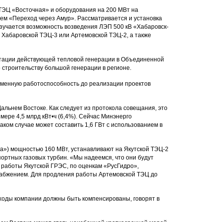
ТЭЦ «Восточная» и оборудования на 200 МВт на
ем «Переход через Амур». Рассматривается и установка
изучается возможность возведения ЛЭП 500 кВ «Хабаровск-
Хабаровской ТЭЦ-3 или Артемовской ТЭЦ-2, а также
уатации действующей тепловой генерации в Объединенной
 строительству большой генерации в регионе.
еменную работоспособность до реализации проектов
льнем Востоке. Как следует из протокола совещания, это
ере 4,5 млрд кВт•ч (6,4%). Сейчас Минэнерго
ком случае может составить 1,6 ГВт с использованием в
да») мощностью 160 МВт, устанавливают на Якутской ТЭЦ-2
ртных газовых турбин. «Мы надеемся, что они будут
 работы Якутской ГРЭС, по оценкам «РусГидро»,
набжением. Для продления работы Артемовской ТЭЦ до
ходы компании должны быть компенсированы, говорят в