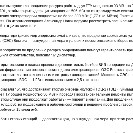
кже выступает за продление ресурса работы двух ГТУ мощностью 93 МВт на 
ТЭЦ, чтобы покрыть дефицит мощности в 506 МВт за контролируемым сечени
ления электроэнергии мощностью не более 390 МВт (1,77 тыс. МВт•ч). Также 
я». По итогам совещания Александр Новак поручил рассмотреть расширение 
й ТЭЦ-2 на базе ПГУ.
ператор» (диспетчер энергосистемы) считает, что продление сроков экспл
е (ОЭС) Востока — вынужденная мера в условиях несостоявшихся отборов по
мероприятия по продлению ресурса оборудования помогут гарантировать вр
икла строительства, пояснил “Ъ” диспетчер.
торы говорили о планах провести дополнительный отбор ВИЭ-генерации на Да
ля формирования резерва производства электроэнергии в ОЭС Востока в разм
т строительство солнечных или ветровых электростанций. Мощность СЭС в та
в, мощность ВЭС — 1 ГВт с использованием в 2,5 тыс. часов.
 сказали “Ъ”, что достраивают вторую очередь Якутской ТЭЦ-2 (ТЭЦ «Туймаа
ие ГТУ общей мощностью 50 МВт и проводят восстановительные ремонты импо
 этом случае они продолжат работать»,— говорят в компании. Для продления
 млрд руб. на поддержание в рабочем состоянии и решение проблем с газос
ребуется 15 млрд руб.
боты старых станций — дорогостоящая, но вынужденная мера, при этом рас