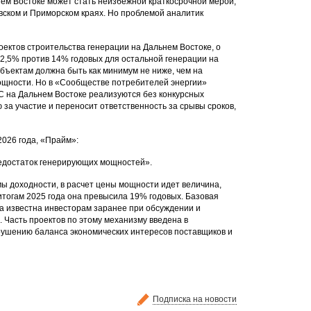
нем Востоке может стать неизбежной краткосрочной мерой,
вском и Приморском краях. Но проблемой аналитик
ектов строительства генерации на Дальнем Востоке, о
12,5% против 14% годовых для остальной генерации на
бъектам должна быть как минимум не ниже, чем на
ощности. Но в «Сообществе потребителей энергии»
С на Дальнем Востоке реализуются без конкурсных
за участие и переносит ответственность за срывы сроков,
2026 года, «Прайм»:
недостаток генерирующих мощностей».
мы доходности, в расчет цены мощности идет величина,
итогам 2025 года она превысила 19% годовых. Базовая
ла известна инвесторам заранее при обсуждении и
 Часть проектов по этому механизму введена в
рушению баланса экономических интересов поставщиков и
Подписка на новости