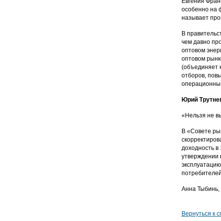
Евгения Фран
особенно на 
называет про
В правительс
чем давно пр
оптовом энер
оптовом рынк
(объединяет 
отборов, пов
операционные
Юрий Трутне
«Нельзя не в
В «Совете ры
скорректиров
доходность в
утверждении 
эксплуатацию
потребителей
Анна Тыбинь, 
Вернуться к с