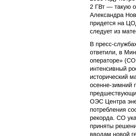
2 ГВт — такую 
Александра Нов
придется на ЦОД
следует из мат
В пресс-службах
ответили, в Ми
операторе» (СО
интенсивный ро
исторический ма
осенне-зимний 
предшествующий
ОЭС Центра эне
потребления сос
рекорда. СО ука
приняты решени
вводам новой г