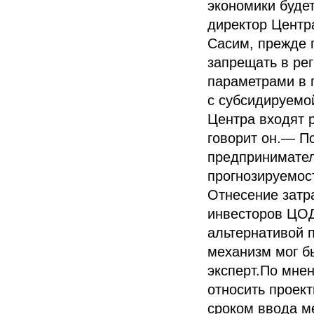
экономики буде
директор Центр
Сасим, прежде 
запрещать в ре
параметрами в 
с субсидируемо
Центра входят 
говорит он.— П
предпринимател
прогнозируемост
Отнесение затра
инвесторов ЦОД
альтернативой 
механизм мог бы
эксперт.По мне
относить проек
сроком ввода ме