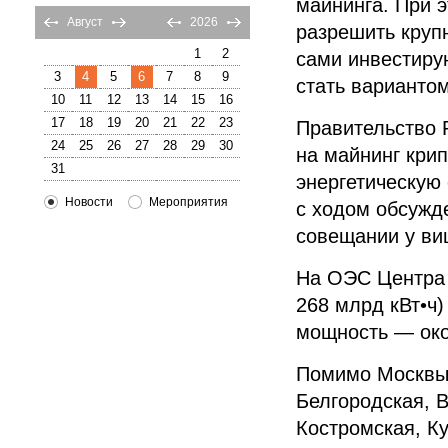
майнинга. При 
Август
2026
разрешить круп
1
2
сами инвестиру
3
4
5
6
7
8
9
стать варианто
10
11
12
13
14
15
16
17
18
19
20
21
22
23
Правительство 
24
25
26
27
28
29
30
на майнинг кри
31
энергетическую 
Новости
Мероприятия
с ходом обсужде
совещании у ви
На ОЭС Центра 
268 млрд кВт•ч
мощность — око
Помимо Москвы 
Белгородская, 
Костромская, Ку