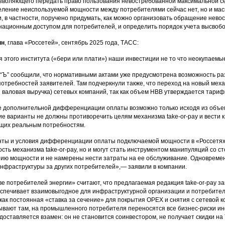
зволяющего передать право пользования невостребованной максимальной с
ление неиспользуемой мощности между потребителями сейчас нет, но и мас
, в частности, поручено придумать, как можно организовать обращение нево
национным доступом для потребителей, и определить порядок учета высво
ин
, глава «Россетей», сентябрь 2025 года, ТАСС:
 этого института («бери или плати») наши инвестиции не то что неокупаемы
 “Ъ” сообщили, что нормативными актами уже предусмотрена возможность ра
потребностей заявителей. Там подчеркнули также, что переход на новый мех
 валовая выручка) сетевых компаний, так как объем НВВ утверждается тари
 дополнительной дифференциации оплаты возможно только исходя из объем
кие варианты не должны противоречить целям механизма take-or-pay и вести 
щих реальным потребностям.
нты и условия дифференциации оплаты подключаемой мощности в «Россетях
ость механизма take-or-pay, но и могут стать инструментом манипуляций со 
ию мощности и не намерены нести затраты на ее обслуживание. Одновреме
нфраструктуры за других потребителей»,— заявили в компании.
 потребителей энергии» считают, что предлагаемая редакция take-or-pay за
спечивает взаимовыгодное для инфраструктурной организации и потребителя
ак постоянная «ставка за сечение» для покрытия OPEX и снятия с сетевой к
зывают там, на промышленного потребителя переносятся все бизнес-риски и
доставляется взамен: он не становится соинвестором, не получает скидки на