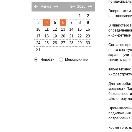
по максималь
Август
2026
Энергоемким 
1
2
постановлени
3
4
5
6
7
8
9
В министерст
10
11
12
13
14
15
16
определенног
«Конкретные 
17
18
19
20
21
22
23
24
25
26
27
28
29
30
Согласно про
31
роста совоку
заранее учит
Новости
Мероприятия
снизить тари
Также бизнес
инфраструкту
Для потребит
мощности. Та
безопасности 
take-or-pay к
Промышленнос
подключения 
потребления,
Кроме того, 