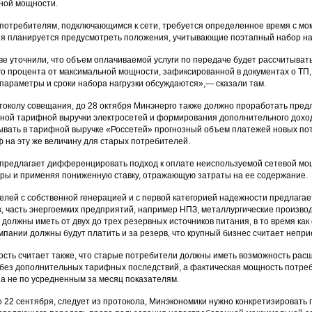
ной мощности.
потребителям, подключающимся к сети, требуется определенное время с моме
я планируется предусмотреть положения, учитывающие поэтапный набор нагр
ве уточнили, что объем оплачиваемой услуги по передаче будет рассчитыват
о процента от максимальной мощности, зафиксированной в документах о ТП, 
параметры и сроки набора нагрузки обсуждаются»,— сказали там.
токолу совещания, до 28 октября Минэнерго также должно проработать пр
пной тарифной выручки электросетей и формирования дополнительного дохода
ывать в тарифной выручке «Россетей» прогнозный объем платежей новых потр
ф на эту же величину для старых потребителей.
 предлагает дифференцировать подход к оплате неиспользуемой сетевой мощ
ры и применяя пониженную ставку, отражающую затраты на ее содержание.
елей с собственной генерацией и с первой категорией надежности предлага
к, часть энергоемких предприятий, например НПЗ, металлургические произво
должны иметь от двух до трех резервных источников питания, в то время ка
омпании должны будут платить и за резерв, что крупный бизнес считает непр
ть считает также, что старые потребители должны иметь возможность рас
без дополнительных тарифных последствий, а фактическая мощность потреб
 а не по усредненным за месяц показателям.
до 22 сентября, следует из протокола, Минэкономики нужно конкретизироват