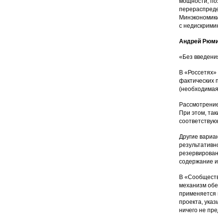
мощности, по
перераспреде
Минэкономики
с недискрими
Андрей Рюм
«Без введения
В «Россетях»
фактических 
(необходимая
Рассмотрение
При этом, та
соответствую
Другие вариа
результативн
резервирован
содержание и
В «Сообществе
механизм обе
применяется к
проекта, ука
ничего не пре