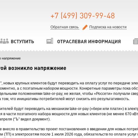
Обратная связь
Подписка на новости
о напряжение
, новых крупных клиентов будут переводить на оплату услуг по передаче эл
моментно, а с поэтапным набором мощности. Конкретные параметры пока обс
тдельными положениями take-or-pay, не желая, чтобы «Россети» получали св
 том, что инициативы потребителей могут снизить его результативность.
ителей будут переводить на механизм take-or-pay («бери или плати») в элек
я в части поэтапного набора мощности для новых клиентов (не менее 670 кВ
апреля (“Ъ” видел документ).
е внесло в правительство проект постановления о введении для новых потре
 (ТП) к электросетям после 1 июля 2026 года, обязательств по оплате услуг