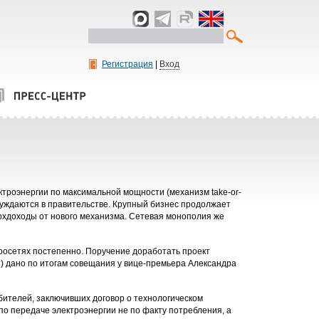
Регистрация
|
Вход
ектроэнергии по максимальной мощности (механизм take-or-
уждаются в правительстве. Крупный бизнес продолжает
ерхдоходы от нового механизма. Сетевая монополия же
тросетях постепенно. Поручение доработать проект
т) дано по итогам совещания у вице-премьера Александра
бителей, заключивших договор о технологическом
 по передаче электроэнергии не по факту потребления, а