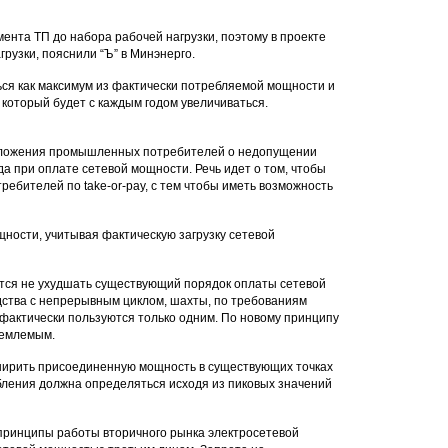
нта ТП до набора рабочей нагрузки, поэтому в проекте
узки, пояснили “Ъ” в Минэнерго.
ься как максимум из фактически потребляемой мощности и
который будет с каждым годом увеличиваться.
едложения промышленных потребителей о недопущении
 при оплате сетевой мощности. Речь идет о том, чтобы
ебителей по take-or-pay, с тем чтобы иметь возможность
ности, учитывая фактическую загрузку сетевой
ется не ухудшать существующий порядок оплаты сетевой
дства с непрерывным циклом, шахты, по требованиям
к фактически пользуются только одним. По новому принципу
иемлемым.
ширить присоединенную мощность в существующих точках
ления должна определяться исходя из пиковых значений
ь принципы работы вторичного рынка электросетевой