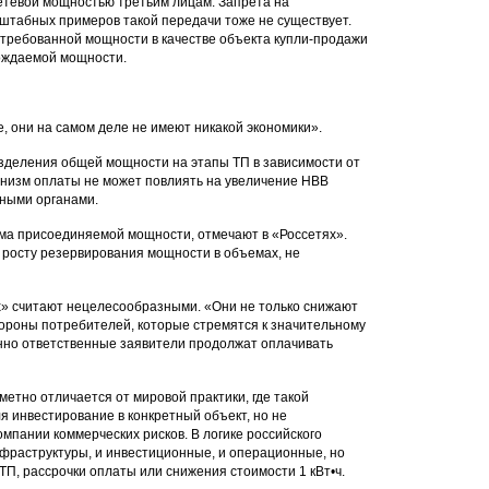
етевой мощностью третьим лицам. Запрета на
штабных примеров такой передачи тоже не существует.
стребованной мощности в качестве объекта купли-продажи
бождаемой мощности.
е, они на самом деле не имеют никакой экономики».
зделения общей мощности на этапы ТП в зависимости от
анизм оплаты не может повлиять на увеличение НВВ
фными органами.
а присоединяемой мощности, отмечают в «Россетях».
к росту резервирования мощности в объемах, не
» считают нецелесообразными. «Они не только снижают
стороны потребителей, которые стремятся к значительному
нно ответственные заявители продолжат оплачивать
метно отличается от мировой практики, где такой
 инвестирование в конкретный объект, но не
омпании коммерческих рисков. В логике российского
нфраструктуры, и инвестиционные, и операционные, но
 ТП, рассрочки оплаты или снижения стоимости 1 кВт•ч.