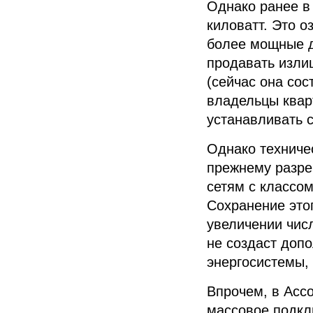
Однако ранее 
киловатт. Это о
более мощные д
продавать изли
(сейчас она сос
владельцы квар
устанавливать 
Однако техничес
прежнему разре
сетям с классо
Сохранение этог
увеличении чис
не создаст допо
энергосистемы, 
Впрочем, в
Ассо
массовое подкл