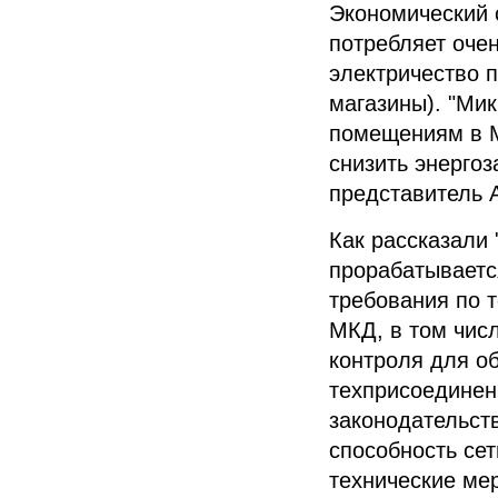
Экономический с
потребляет очен
электричество 
магазины). "
Мик
помещениям в
снизить энерго
представитель
Как рассказали
прорабатываетс
требования по 
МКД
, в том чи
контроля для о
техприсоединен
законодательст
способность се
технические мер