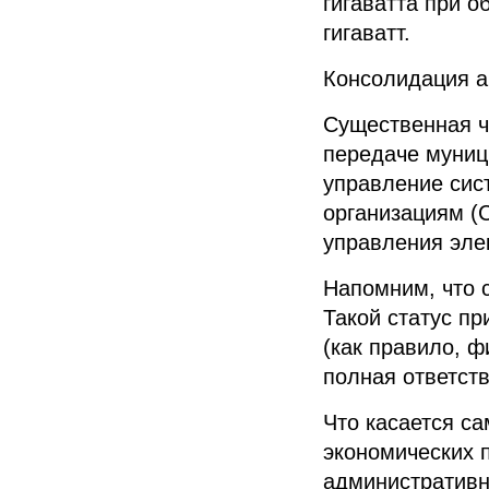
гигаватта при 
гигаватт.
Консолидация а
Существенная ч
передаче муни
управление си
организациям (
управления эле
Напомним, что 
Такой статус п
(как правило,
ф
полная ответств
Что касается са
экономических 
административн