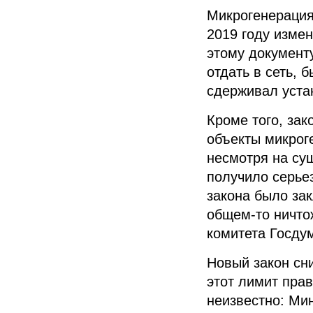
Микрогенераци
2019 году изме
этому документ
отдать в сеть, 
сдерживал уста
Кроме того, за
объекты микрог
несмотря на су
получило серье
закона
было закл
общем-то ничто
комитета Госду
Новый закон сн
этот лимит
прав
неизвестно:
Мин