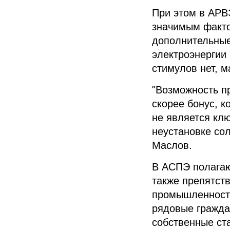
При этом в
АРВ
значимым факто
дополнительные
электроэнергии
стимулов нет, м
"Возможность п
скорее бонус, к
не является кл
неустановке со
Маслов
.
В
АСПЭ
полагаю
также препятст
промышленность
рядовые гражда
собственные ст