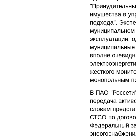
"Принудительны
имущества в уп
подхода".
Экспе
муниципальном 
эксплуатации, 
муниципальные 
вполне очевидн
электроэнергет
жесткого монит
монопольным п
В
ПАО "Россети
передача актив
словам предст
СТСО по договор
Федеральный з
энергоснабжени