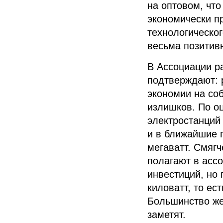
на оптовом, что
экономически пр
технологическог
весьма позитивн
В
Ассоциации р
подтверждают: 
экономии на со
излишков.
По о
электростанций 
и в ближайшие п
мегаватт.
Смягче
полагают в асс
инвестиций, но
киловатт, то ес
Большинство же
заметят.