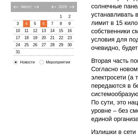
солнечные пане
Август
2026
устанавливать 
1
2
лимит в 15 кило
3
4
5
6
7
8
9
собственники с
10
11
12
13
14
15
16
17
18
19
20
21
22
23
условия для под
24
25
26
27
28
29
30
очевидно, будет
31
Вторая часть по
Новости
Мероприятия
Согласно
новом
электросети (а 
передаются в б
системообразую
По сути, это н
уровне – без см
единой организ
Излишки в сети