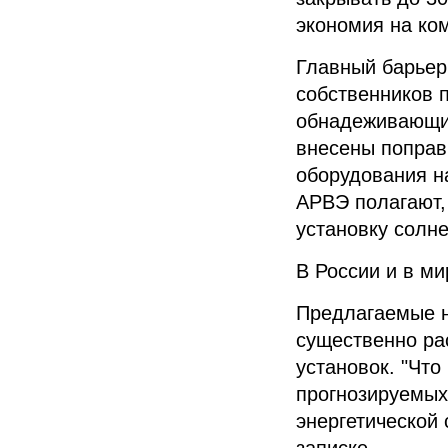
экономия на ко
Главный барьер
собственников 
обнадеживающий
внесены поправ
оборудования н
АРВЭ
полагают,
установку солн
В
России
и в ми
Предлагаемые н
существенно ра
установок. "Что
прогнозируемых
энергетической
записке.