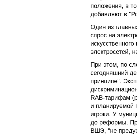
положения, в то
добавляют в
"Р
Один из главны
спрос на
электр
искусственного
электросетей, 
При этом, по с
сегодняшний де
принципе". Эксп
дискриминацио
RAB-тарифам
(р
и планируемой 
игроки. У муни
до реформы.
Пр
ВШЭ
, "не пред