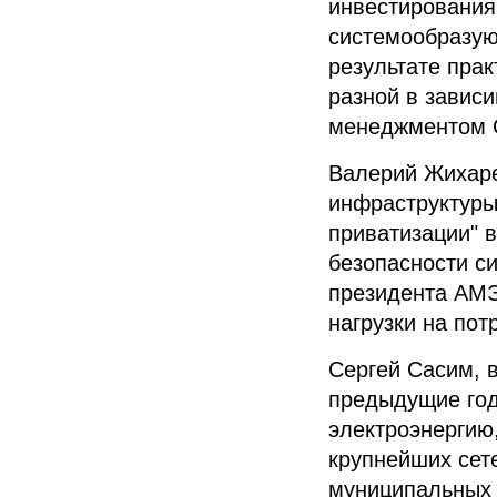
инвестирования
системообразую
результате пра
разной в зависи
менеджментом 
Валерий Жихар
инфраструктуры
приватизации" 
безопасности с
президента
АМ
нагрузки на пот
Сергей Сасим
, 
предыдущие год
электроэнергию
крупнейших сет
муниципальных 