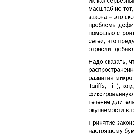
их как серьезны
масштаб не тот,
закона – это ск
проблемы дефи
помощью строит
сетей, что пре
отрасли, добавл
Надо сказать, 
распространенн
развития микро
Tariffs
,
FiT
), ко
фиксированную 
течение длитель
окупаемости вл
Принятие закон
настоящему бум