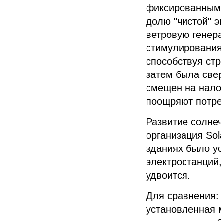
фиксированны
долю "чистой" э
ветровую генер
стимулирования
способствуя ст
затем была свер
смещен на нало
поощряют потреб
Развитие солне
организация Sol
зданиях было у
электростанций,
удвоится.
Для сравнения:
установленная 