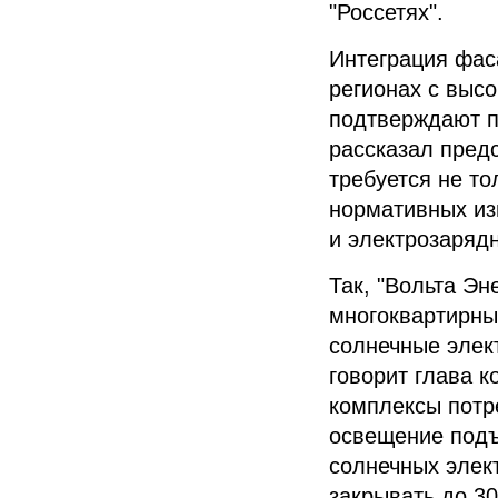
"Россетях"
.
Интеграция фас
регионах с выс
подтверждают
рассказал пред
требуется не т
нормативных из
и электрозаряд
Так,
"Вольта Эн
многоквартирны
солнечные элек
говорит глава
к
комплексы потр
освещение подъ
солнечных элек
закрывать до 3