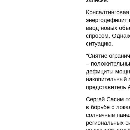
Консалтинговая
энергодефицит
ввод новых объе
спросом. Однак
ситуацию.
"Снятие ограни
– положительный
дефициты мощно
накопительный э
представитель
Сергей Сасим
то
в борьбе с лок
солнечные пане
региональных си