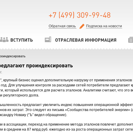
Обратная связь
Подписка на новости
проиндексировать
г.
”, крупный бизнес оценил дополнительную нагрузку от применения эталонов з
 в год. Для улучшения контроля за расходами сетей потребители предлагают
и, который используется для расчета эталонов. Аналитики считают, что это
и регуляторного долга.
ышленность предлагает увеличить индекс повышения операционной эффекти
онов их затрат. Это следует из письма «Сообщества потребителей энергии» (
ксандру Новаку (“Ъ” видел обращение).
ли в ассоциации, переход на применение метода эталонов повлечет дополни
ии в среднем на 87 млрд руб. ежегодно из-за роста операционных затрат сет