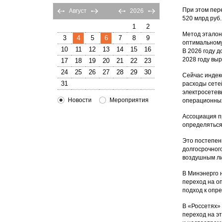
При этом пер
Август
2026
520 млрд руб
1
2
Метод эталон
3
4
5
6
7
8
9
оптимальному
10
11
12
13
14
15
16
В 2026 году 
2028 году вы
17
18
19
20
21
22
23
24
25
26
27
28
29
30
Сейчас индек
31
расходы сете
электросетев
Новости
Мероприятия
операционных
Ассоциация п
определяться
Это постепен
долгосрочног
воздушным ли
В Минэнерго 
переход на о
подход к опр
В «Россетях»
переход на э