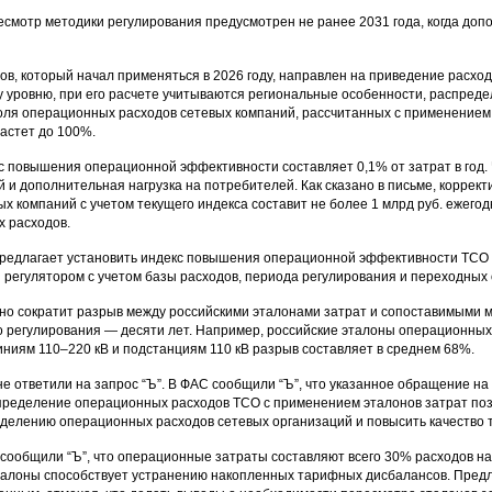
есмотр методики регулирования предусмотрен не ранее 2031 года, когда до
.
ов, который начал применяться в 2026 году, направлен на приведение расхо
 уровню, при его расчете учитываются региональные особенности, распредел
доля операционных расходов сетевых компаний, рассчитанных с применением м
растет до 100%.
с повышения операционной эффективности составляет 0,1% от затрат в год
й и дополнительная нагрузка на потребителей. Как сказано в письме, коррек
ых компаний с учетом текущего индекса составит не более 1 млрд руб. ежег
 расходов.
редлагает установить индекс повышения операционной эффективности ТСО н
 регулятором с учетом базы расходов, периода регулирования и переходных 
но сократит разрыв между российскими эталонами затрат и сопоставимыми 
о регулирования — десяти лет. Например, российские эталоны операционных
ниям 110–220 кВ и подстанциям 110 кВ разрыв составляет в среднем 68%.
не ответили на запрос “Ъ”. В ФАС сообщили “Ъ”, что указанное обращение на
пределение операционных расходов ТСО с применением эталонов затрат поз
еделению операционных расходов сетевых организаций и повысить качество 
 сообщили “Ъ”, что операционные затраты составляют всего 30% расходов на
талоны способствует устранению накопленных тарифных дисбалансов. Пред