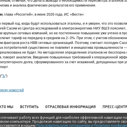
енным, отмечая, что делать выводы о необходимости пересмотра эталонов 
низма и анализа фактических результатов его применения.
ин
, глава «Россетей», в июне 2026 года, ИС «Вести»:
 первый год, когда будут использоваться эталоны, и я уверен, что это позво
гей Сасим из Центра исследований в электроэнергетике НИУ ВШЭ поясняет,
чки крупных сетевых компаний, но ее постепенное повышение уже учтено в п
еличит тариф на передачу в среднем на 2–3%. При этом, с учетом обозначенн
 факторов роста НВВ сетевых организаций. Поэтому, считает господин Саси
 потребителей существенно не повлияет и инициатива промышленности — 
 реализована не будет. Но методология определения эталонов не бесспорна
, говорит аналитик. Введение повышенных требований к операционной эффек
регуляторного долга, сформированного за счет искажений, допущенных при у
перт.
("
Ъ
")
писку новостей
беспечивают работу всех функций для наиболее эффективной навигации по
ww.np-ace.ru
своем компьютере. Продолжая навигацию по сайту, вы предоставляете свое
оставляется в нашем
Пользовательском соглашении и Политике конфиде