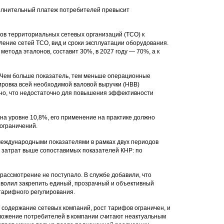
полнительный платеж потребителей превысит
дов территориальных сетевых организаций (ТСО) к
ение сетей ТСО, вид и сроки эксплуатации оборудования.
етода эталонов, составит 30%, в 2027 году — 70%, а к
. Чем больше показатель, тем меньше операционные
тировка всей необходимой валовой выручки (НВВ)
одно, что недостаточно для повышения эффективности
а уровне 10,8%, его применение на практике должно
ограничений.
международными показателями в рамках двух периодов
 затрат выше сопоставимых показателей КНР: по
 рассмотрение не поступало. В службе добавили, что
волил закрепить единый, прозрачный и объективный
тарифного регулирования.
 содержание сетевых компаний, рост тарифов ограничен, и
ложение потребителей в компании считают неактуальным