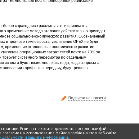
затрат можно только после полноценной реализации
лит более справедливо рассчитывать и принимать
 что применение метода эталонов действительно приведет
рогнозе социально-экономического развития. Обозначенный
ых в прогнозе темпов роста, увеличение ОРЕХ не будет
м, применение эталонов на экономическое развитие
снижение операционных затрат сетей почти на 70% за
 и требует системного пересмотра по отдельным
тивности будет возможно лишь тогда, когда вопросы с
становлении тарифов на передачу, будут решены,
Подписка на новости
 странице. Если вы не хотите принимать постоянные файлы
Веб-дизайн, создание сайта - Трилан
 согласие на использование файлов cookie на этом веб-сайте.
нциальности и защиты информации.