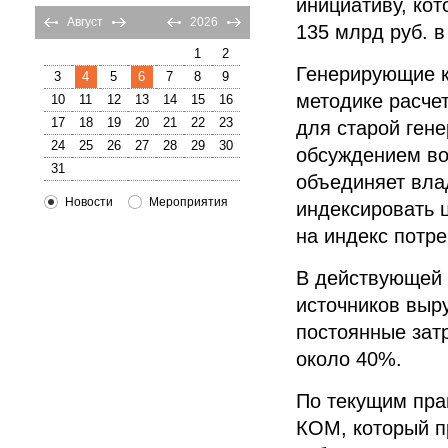
инициативу, кот
Август
2026
135 млрд руб. в
1
2
Генерирующие к
3
4
5
6
7
8
9
методике расче
10
11
12
13
14
15
16
17
18
19
20
21
22
23
для старой гене
24
25
26
27
28
29
30
обсуждением во
31
объединяет влад
Новости
Мероприятия
индексировать ц
на индекс потре
В действующей 
источников выр
постоянные зат
около 40%.
По текущим пра
КОМ, который п