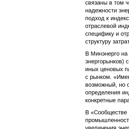
связаны в том 
надежности эне
подход к индек
отраслевой инд
специфику и от
структуру затр
В Минэнерго на 
энергорынков) с
иных ценовых п
с рынком. «Име
возможный, но 
определения ин
конкретные пар
В «Сообществе 
промышленность
увеличения эне