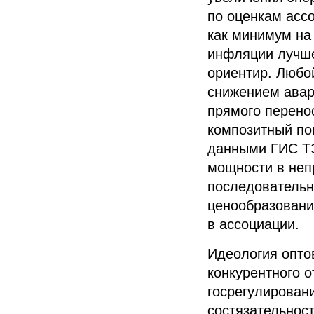
по оценкам асс
как минимум на
инфляции лучше
ориентир. Любо
снижением авар
прямого перено
композитный по
данными ГИС ТЭ
мощности в неп
последовательн
ценообразовани
в ассоциации.
Идеология оптов
конкурентного 
госрегулирован
состязательнос