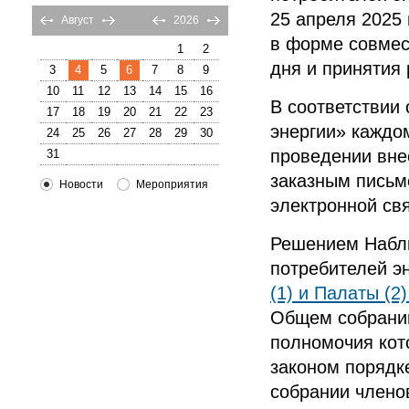
25 апреля 2025
Август
2026
в форме совмес
1
2
дня и принятия
3
4
5
6
7
8
9
10
11
12
13
14
15
16
В соответствии
17
18
19
20
21
22
23
энергии» каждо
24
25
26
27
28
29
30
проведении вне
31
заказным письм
Новости
Мероприятия
электронной свя
Решением Наблю
потребителей эн
(1) и Палаты (2
Общем собрании
полномочия кот
законом порядк
собрании члено