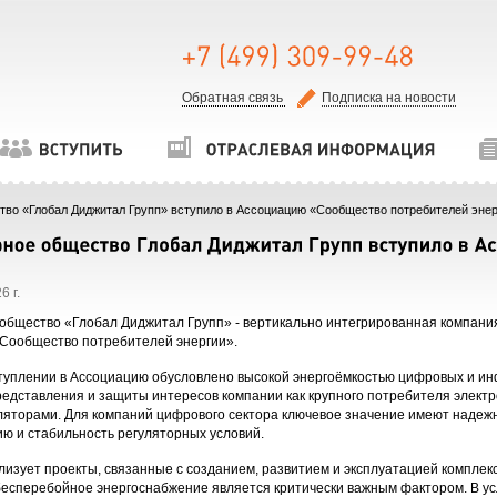
Обратная связь
Подписка на новости
тво «Глобал Диджитал Групп» вступило в Ассоциацию «Сообщество потребителей эне
6 г.
общество «Глобал Диджитал Групп» - вертикально интегрированная компания
Сообщество потребителей энергии».
туплении в Ассоциацию обусловлено высокой энергоёмкостью цифровых и ин
редставления и защиты интересов компании как крупного потребителя электр
уляторами. Для компаний цифрового сектора ключевое значение имеют надеж
ию и стабильность регуляторных условий.
лизует проекты, связанные с созданием, развитием и эксплуатацией компле
бесперебойное энергоснабжение является критически важным фактором. В у