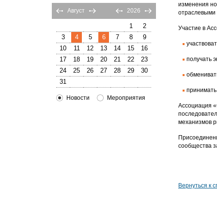
изменения но
Август
2026
отраслевыми 
1
2
Участие в Ас
3
4
5
6
7
8
9
участвова
10
11
12
13
14
15
16
17
18
19
20
21
22
23
получать э
24
25
26
27
28
29
30
обмениват
31
принимать
Новости
Мероприятия
Ассоциация «
последовател
механизмов р
Присоединени
сообщества з
Вернуться к с