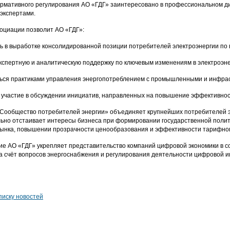
рмативного регулирования АО «ГДГ» заинтересовано в профессиональном ди
экспертами.
социации позволит АО «ГДГ»:
ть в выработке консолидированной позиции потребителей электроэнергии по
кспертную и аналитическую поддержку по ключевым изменениям в электроэне
ься практиками управления энергопотреблением с промышленными и инфра
 участие в обсуждении инициатив, направленных на повышение эффективнос
Сообщество потребителей энергии» объединяет крупнейших потребителей эл
ьно отстаивает интересы бизнеса при формировании государственной полити
ынка, повышении прозрачности ценообразования и эффективности тарифног
е АО «ГДГ» укрепляет представительство компаний цифровой экономики в с
а счёт вопросов энергоснабжения и регулирования деятельности цифровой 
писку новостей