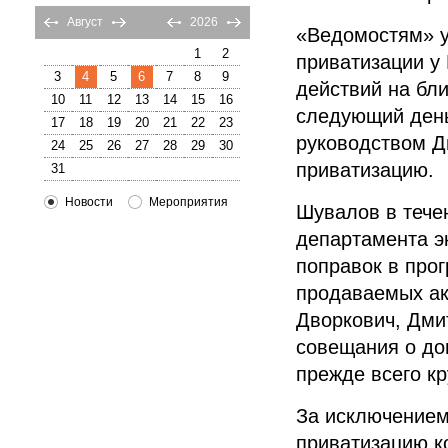
Август
2026
«Ведомостям» у
1
2
приватизации у
3
4
5
6
7
8
9
действий на бл
10
11
12
13
14
15
16
следующий день
17
18
19
20
21
22
23
руководством Д
24
25
26
27
28
29
30
приватизацию.
31
Новости
Мероприятия
Шувалов в тече
департамента э
поправок в про
продаваемых ак
Дворкович, Дми
совещания о до
прежде всего к
За исключением
приватизацию к