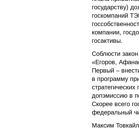
государству) до
госкомпаний ТЭ
госсобственност
компании, госд
госактивы.
Соблюсти закон
«Егоров, Афана
Первый – внест
в программу пр
стратегических 
допэмиссию в по
Скорее всего го
федеральный чи
Максим Товкай